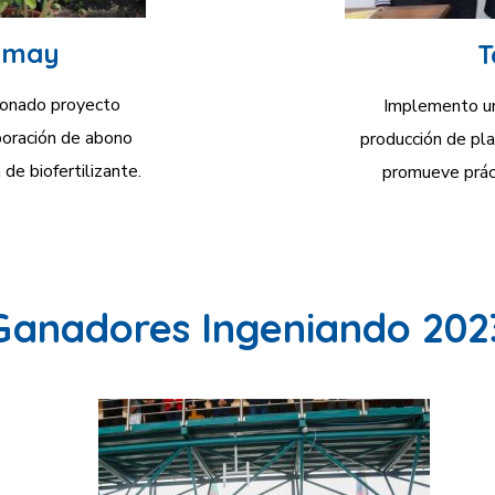
amay
T
ionado proyecto
Implemento una
boración de abono
producción de pla
de biofertilizante.
promueve práct
Ganadores Ingeniando 202