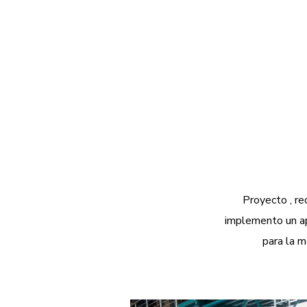
Proyecto , r
implemento un apl
para la m