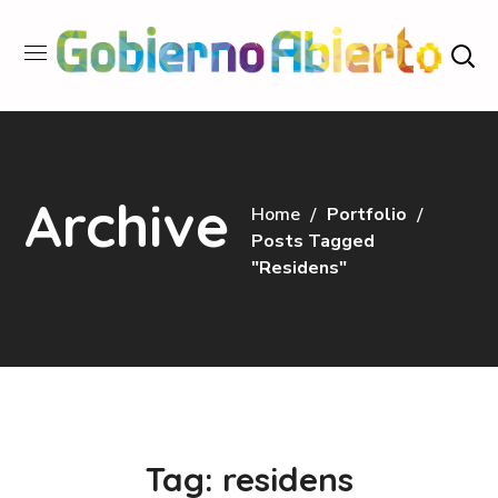
Archive
Home
Portfolio
Posts Tagged
"residens"
Tag:
residens