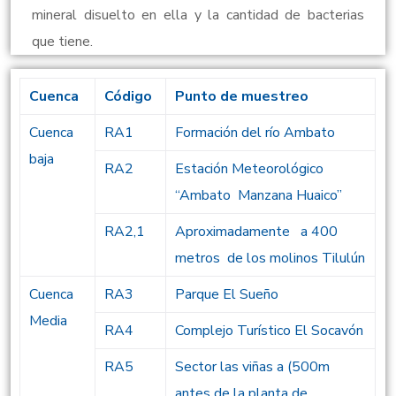
mineral disuelto en ella y la cantidad de bacterias
que tiene.
Cuenca
Código
Punto de muestreo
Cuenca
RA1
Formación del río Ambato
baja
RA2
Estación Meteorológico
“Ambato Manzana Huaico”
RA2,1
Aproximadamente a 400
metros de los molinos Tilulún
Cuenca
RA3
Parque El Sueño
Media
RA4
Complejo Turístico El Socavón
RA5
Sector las viñas a (500m
antes de la planta de